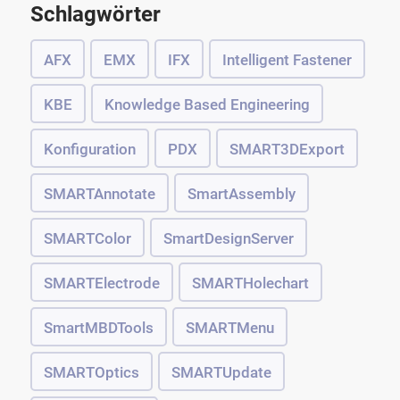
Schlagwörter
AFX
EMX
IFX
Intelligent Fastener
KBE
Knowledge Based Engineering
Konfiguration
PDX
SMART3DExport
SMARTAnnotate
SmartAssembly
SMARTColor
SmartDesignServer
SMARTElectrode
SMARTHolechart
SmartMBDTools
SMARTMenu
SMARTOptics
SMARTUpdate