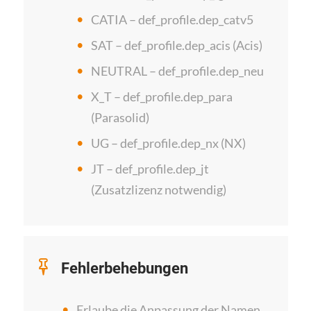
CATIA – def_profile.dep_catv5
SAT – def_profile.dep_acis (Acis)
NEUTRAL – def_profile.dep_neu
X_T – def_profile.dep_para
(Parasolid)
UG – def_profile.dep_nx (NX)
JT – def_profile.dep_jt
(Zusatzlizenz notwendig)
Fehlerbehebungen
Erlaube die Anpassung der Namen